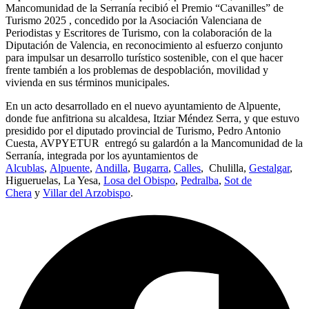
Mancomunidad de la Serranía recibió el Premio “Cavanilles” de
Turismo 2025 , concedido por la Asociación Valenciana de
Periodistas y Escritores de Turismo, con la colaboración de la
Diputación de Valencia, en reconocimiento al esfuerzo conjunto
para impulsar un desarrollo turístico sostenible, con el que hacer
frente también a los problemas de despoblación, movilidad y
vivienda en sus términos municipales.
En un acto desarrollado en el nuevo ayuntamiento de Alpuente,
donde fue anfitriona su alcaldesa, Itziar Méndez Serra, y que estuvo
presidido por el diputado provincial de Turismo, Pedro Antonio
Cuesta, AVPYETUR entregó su galardón a la Mancomunidad de la
Serranía, integrada por los ayuntamientos de
Alcublas
,
Alpuente
,
Andilla
,
Bugarra
,
Calles
, Chulilla,
Gestalgar
,
Higueruelas, La Yesa,
Losa del Obispo
,
Pedralba
,
Sot de
Chera
y
Villar del Arzobispo
.