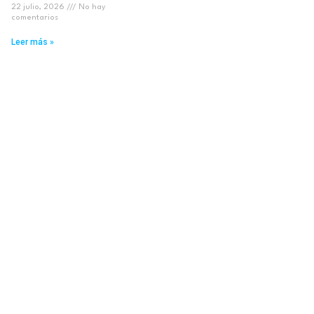
22 julio, 2026
No hay
comentarios
Leer más »
La procesión del Corpus
Castellón Información
cumple 700 años y
se une al homenaje
aspira ya a Patrimonio
póstumo de AVPYETUR
Inmaterial de la
a José Luis Serrano
Humanidad
25 junio, 2026
No hay
comentarios
9 julio, 2026
No hay
comentarios
Leer más »
Leer más »