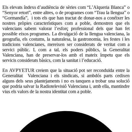
Els elevats índexs d’audiència de sèries com “L’Alqueria Blanca” o
“Senyor retort”, entre altres, o de programes com “Trau la llengua” o
“Gormandía”, i tots els que han tractat de donar-nos a conéixer les
nostres pròpies característiques com a poble, demostren que els
valencians sabem valorar l’esforç professional dels que han fet
possible eixos programes. La divulgació de la llengua valenciana, la
geografia, els costums, la naturalesa, la gastronomia, les festes i les
tradicions valencianes, mereixen ser considerats de veritat com a
servici públic. I, com a tal, els poders públics, la Generalitat
Valenciana, han de preservar-los amb el mateix ímpetu que els
servicis considerats bàsics, com la sanitat i l’educació.
En AVPYETUR creiem que la situació pot ser reconduïda entre la
Generalitat Valenciana i els sindicats, si ambdós parts cedixen
alguns dels seus plantejaments i no es tanquen a trobar una solució
que podria salvar la Radiotelevisió Valenciana i, amb ella, mantindre
vius els valors de la nostra identitat com a poble.