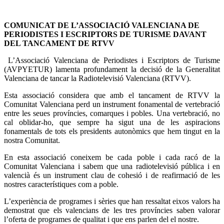
COMUNICAT DE L’ASSOCIACIÓ VALENCIANA DE
PERIODISTES I ESCRIPTORS DE TURISME DAVANT
DEL TANCAMENT DE RTVV
L’Associació Valenciana de Periodistes i Escriptors de Turisme
(AVPYETUR) lamenta profundament la decisió de la Generalitat
Valenciana de tancar la Radiotelevisió Valenciana (RTVV).
Esta associació considera que amb el tancament de RTVV la
Comunitat Valenciana perd un instrument fonamental de vertebració
entre les seues províncies, comarques i pobles. Una vertebració, no
cal oblidar-ho, que sempre ha sigut una de les aspiracions
fonamentals de tots els presidents autonòmics que hem tingut en la
nostra Comunitat.
En esta associació coneixem be cada poble i cada racó de la
Comunitat Valenciana i sabem que una radiotelevisió pública i en
valencià és un instrument clau de cohesió i de reafirmació de les
nostres característiques com a poble.
L’experiència de programes i sèries que han ressaltat eixos valors ha
demostrat que els valencians de les tres províncies saben valorar
l’oferta de programes de qualitat i que ens parlen del el nostre.