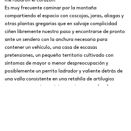
me robaron el corazón.
Es muy frecuente caminar por la montaña
compartiendo el espacio con coscojas, jaras, aliagas y
otras plantas gregarias que en salvaje complicidad
ciñen libremente nuestro paso y encontrarse de pronto
ante un sendero con la anchura necesaria para
contener un vehículo, una casa de escasas
pretensiones, un pequeño territorio cultivado con
síntomas de mayor o menor despreocupación y
posiblemente un perrito ladrador y valiente detrás de
una valla consistente en una retahíla de artilugios
caseros como rejas o viejos somieres sacados de
contexto. Pero, en otras ocasiones más afortunadas,
la interrupción del éxtasis natural se produce con
suavidad y encanto; así fue mi llegada a la Casa de
Saribel, situada en una explanada, avanzadilla de la
sierra hacia el corredor del Serpis. La vivienda dotada