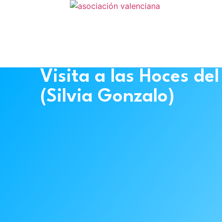
Visita a las Hoces del
(Silvia Gonzalo)