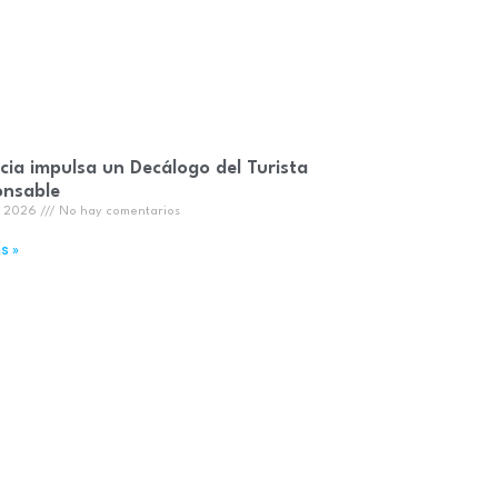
cia impulsa un Decálogo del Turista
onsable
o, 2026
No hay comentarios
s »
ocesión del Corpus cumple 700 años y