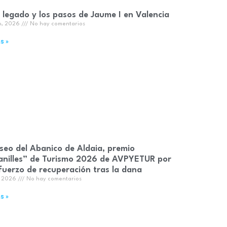
l legado y los pasos de Jaume I en Valencia
o, 2026
No hay comentarios
s »
seo del Abanico de Aldaia, premio
nilles” de Turismo 2026 de AVPYETUR por
fuerzo de recuperación tras la dana
o, 2026
No hay comentarios
s »