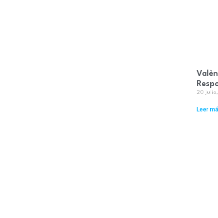
Valèn
Resp
20 juli
Leer má
La pr