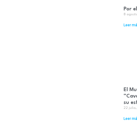
Por e
8 agost
Leer má
El Mu
“Cava
su es
22 juli
Leer má